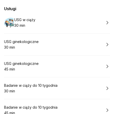
Usługi
Rezerwuj
USG w ciąży
30 min
.
Czas trwania
:
Rezerwuj
USG ginekologiczne
30 min
.
Czas trwania
:
Rezerwuj
USG ginekologiczne
45 min
.
Czas trwania
:
Rezerwuj
Badanie w ciąży do 10 tygodnia
30 min
.
Czas trwania
:
Rezerwuj
Badanie w ciąży do 10 tygodnia
45 min