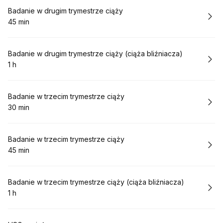
Rezerwuj
Badanie w drugim trymestrze ciąży
45 min
.
Czas trwania
:
Rezerwuj
Badanie w drugim trymestrze ciąży (ciąża bliźniacza)
1 h
.
Czas trwania
:
Rezerwuj
Badanie w trzecim trymestrze ciąży
30 min
.
Czas trwania
:
Rezerwuj
Badanie w trzecim trymestrze ciąży
45 min
.
Czas trwania
:
Rezerwuj
Badanie w trzecim trymestrze ciąży (ciąża bliźniacza)
1 h
.
Czas trwania
: