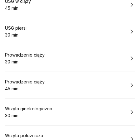
Rezerwuj
USG w ciąży
45 min
.
Czas trwania
:
Rezerwuj
USG piersi
30 min
.
Czas trwania
:
Rezerwuj
Prowadzenie ciąży
30 min
.
Czas trwania
:
Rezerwuj
Prowadzenie ciąży
45 min
.
Czas trwania
:
Rezerwuj
Wizyta ginekologiczna
30 min
.
Czas trwania
:
Rezerwuj
Wizyta położnicza