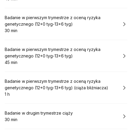
.
Czas trwania
:
Rezerwuj
Badanie w pierwszym trymestrze z oceną ryzyka
genetycznego (12+0 tyg-13+6 tyg)
30 min
.
Czas trwania
:
Rezerwuj
Badanie w pierwszym trymestrze z oceną ryzyka
genetycznego (12+0 tyg-13+6 tyg)
45 min
.
Czas trwania
:
Rezerwuj
Badanie w pierwszym trymestrze z oceną ryzyka
genetycznego (12+0 tyg-13+6 tyg) (ciąża bliźniacza)
1 h
.
Czas trwania
:
Rezerwuj
Badanie w drugim trymestrze ciąży
30 min
.
Czas trwania
: