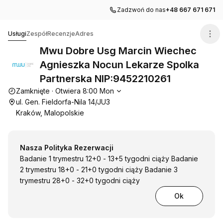
Zadzwoń do nas
+48 667 671 671
Mwu Dobre Usg Marcin Wiechec Agnieszka Nocun Lekar
Usługi
Zespół
Recenzje
Adres
Mwu Dobre Usg Marcin Wiechec
Agnieszka Nocun Lekarze Spolka
Partnerska NIP:9452210261
Godziny otwarcia
Zamknięte
·
Otwiera
8:00
Mon
ul. Gen. Fieldorfa-Nila 14/JU3
Kraków, Malopolskie
Nasza Polityka Rezerwacji
Badanie 1 trymestru 12+0 - 13+5 tygodni ciąży Badanie
2 trymestru 18+0 - 21+0 tygodni ciąży Badanie 3
trymestru 28+0 - 32+0 tygodni ciąży
Ok